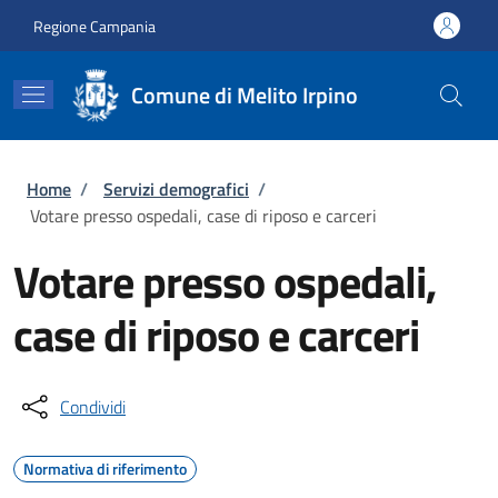
Salta al contenuto principale
Skip to footer content
Regione Campania
Comune di Melito Irpino
Briciole di pane
Home
/
Servizi demografici
/
Votare presso ospedali, case di riposo e carceri
Votare presso ospedali,
case di riposo e carceri
Condividi
Normativa di riferimento