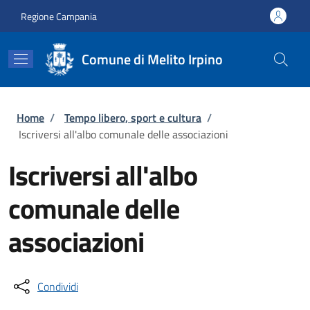
Salta al contenuto principale
Skip to footer content
Regione Campania
Comune di Melito Irpino
Briciole di pane
Home
/
Tempo libero, sport e cultura
/
Iscriversi all'albo comunale delle associazioni
Iscriversi all'albo
comunale delle
associazioni
Condividi