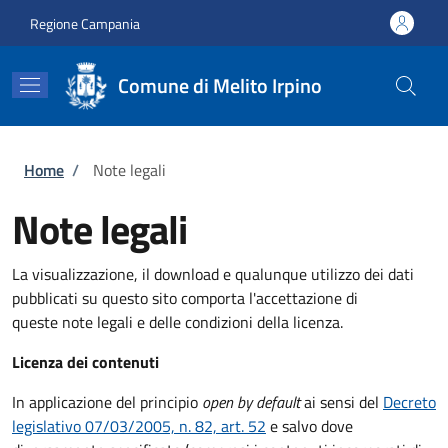
Salta al contenuto principale
Skip to footer content
Regione Campania
Comune di Melito Irpino
Briciole di pane
Home
/
Note legali
Note legali
La visualizzazione, il download e qualunque utilizzo dei dati
pubblicati su questo sito comporta l'accettazione di
queste note legali e delle condizioni della licenza.
Licenza dei contenuti
In applicazione del principio
open by default
ai sensi del
Decreto
legislativo 07/03/2005, n. 82, art. 52
e salvo dove