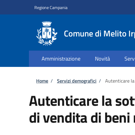
Salta al contenuto principale
Skip to footer content
Regione Campania
Comune di Melito Ir
Amministrazione
Novità
Serv
Briciole di pane
Home
/
Servizi demografici
/
Autenticare la 
Autenticare la sot
di vendita di beni 