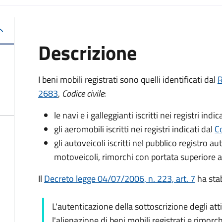
Descrizione
I beni mobili registrati sono quelli identificati dal
R
2683
,
Codice civile
:
le navi e i galleggianti iscritti nei registri indic
gli aeromobili iscritti nei registri indicati dal
Co
gli autoveicoli iscritti nel pubblico registro a
motoveicoli, rimorchi con portata superiore a
Il
Decreto legge 04/07/2006, n. 223, art. 7
ha stab
L'autenticazione della sottoscrizione degli att
l'alienazione di beni mobili registrati e rimorch