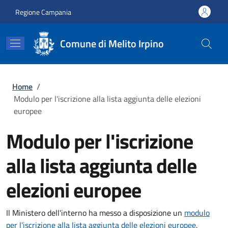
Salta al contenuto principale
Skip to footer content
Regione Campania
Comune di Melito Irpino
Briciole di pane
Home
/
Modulo per l'iscrizione alla lista aggiunta delle elezioni
europee
Modulo per l'iscrizione
alla lista aggiunta delle
elezioni europee
Il Ministero dell'interno ha messo a disposizione un
modulo
per l'iscrizione alla lista aggiunta delle elezioni europee
.