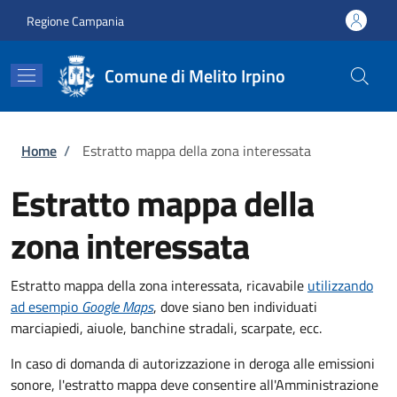
Salta al contenuto principale
Skip to footer content
Regione Campania
Comune di Melito Irpino
Briciole di pane
Home
/
Estratto mappa della zona interessata
Estratto mappa della
zona interessata
Estratto mappa della zona interessata, ricavabile
utilizzando
ad esempio
Google Maps
, dove siano ben individuati
marciapiedi, aiuole, banchine stradali, scarpate, ecc.
In caso di domanda di autorizzazione in deroga alle emissioni
sonore, l'estratto mappa deve consentire all'Amministrazione