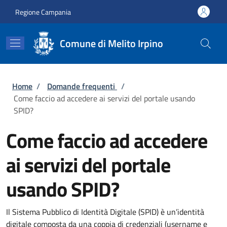
Salta al contenuto principale
Skip to footer content
Regione Campania
Comune di Melito Irpino
Briciole di pane
Home
/
Domande frequenti
/
Come faccio ad accedere ai servizi del portale usando
SPID?
Come faccio ad accedere
ai servizi del portale
usando SPID?
Il Sistema Pubblico di Identità Digitale (SPID) è un’identità
digitale composta da una coppia di credenziali (username e