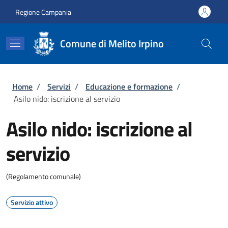
Salta al contenuto principale
Skip to footer content
Regione Campania
Comune di Melito Irpino
Briciole di pane
Home
/
Servizi
/
Educazione e formazione
/
Asilo nido: iscrizione al servizio
Asilo nido: iscrizione al
servizio
(Regolamento comunale)
Servizio attivo