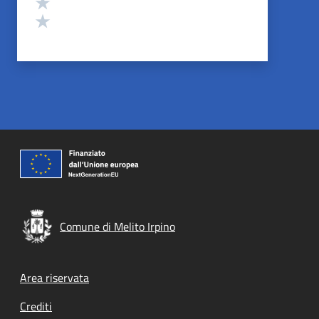
Valuta 2 stelle su 5
Valuta 1 stelle su 5
Comune di Melito Irpino
Footer menu
Area riservata
Crediti