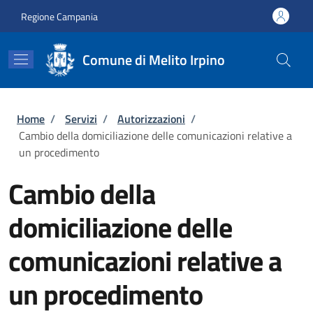
Salta al contenuto principale
Skip to footer content
Regione Campania
Comune di Melito Irpino
Briciole di pane
Home
/
Servizi
/
Autorizzazioni
/
Cambio della domiciliazione delle comunicazioni relative a
un procedimento
Cambio della
domiciliazione delle
comunicazioni relative a
un procedimento