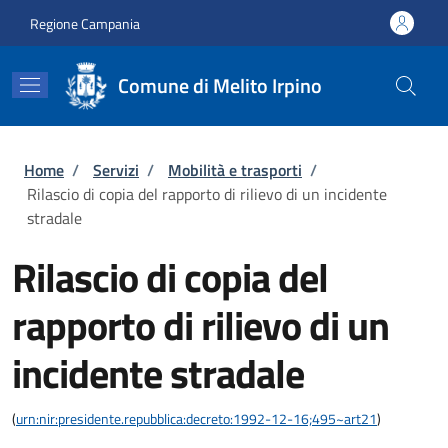
Salta al contenuto principale
Skip to footer content
Regione Campania
Comune di Melito Irpino
Briciole di pane
Home
/
Servizi
/
Mobilità e trasporti
/
Rilascio di copia del rapporto di rilievo di un incidente
stradale
Rilascio di copia del
rapporto di rilievo di un
incidente stradale
(
urn:nir:presidente.repubblica:decreto:1992-12-16;495~art21
)