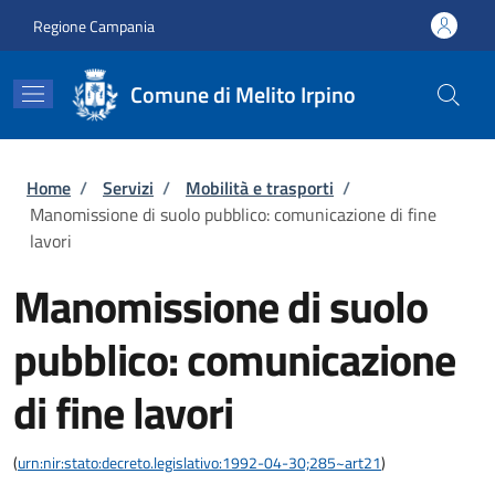
Salta al contenuto principale
Skip to footer content
Regione Campania
Comune di Melito Irpino
Briciole di pane
Home
/
Servizi
/
Mobilità e trasporti
/
Manomissione di suolo pubblico: comunicazione di fine
lavori
Manomissione di suolo
pubblico: comunicazione
di fine lavori
(
urn:nir:stato:decreto.legislativo:1992-04-30;285~art21
)