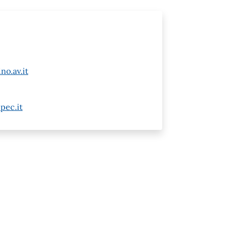
no.av.it
pec.it