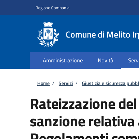
Salta al contenuto principale
Skip to footer content
Regione Campania
Comune di Melito Ir
Amministrazione
Novità
Serv
Briciole di pane
Home
/
Servizi
/
Giustizia e sicurezza pubbl
Rateizzazione de
sanzione relativa
Regolamenti com