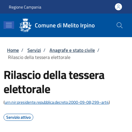
Salta al contenuto principale
Skip to footer content
Regione Campania
Comune di Melito Irpino
Briciole di pane
Home
/
Servizi
/
Anagrafe e stato civile
/
Rilascio della tessera elettorale
Rilascio della tessera
elettorale
(
urn:nir:presidente.repubblica:decreto:2000-09-08;299~art4
)
Servizio attivo