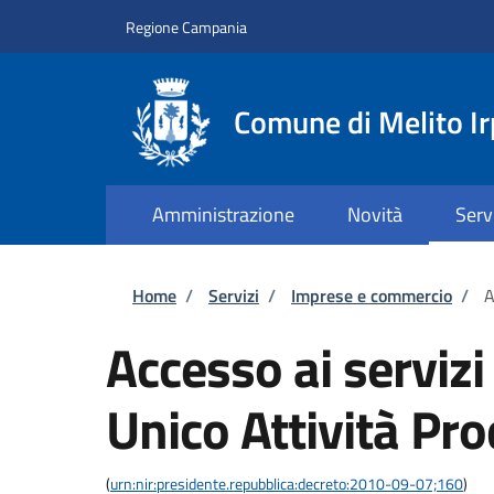
Salta al contenuto principale
Skip to footer content
Regione Campania
Comune di Melito Ir
Amministrazione
Novità
Serv
Briciole di pane
Home
/
Servizi
/
Imprese e commercio
/
A
Accesso ai servizi
Unico Attività Pro
(
urn:nir:presidente.repubblica:decreto:2010-09-07;160
)