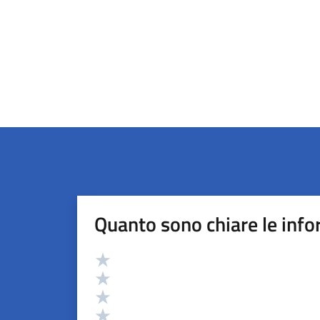
Quanto sono chiare le info
Valutazione
Valuta 5 stelle su 5
Valuta 4 stelle su 5
Valuta 3 stelle su 5
Valuta 2 stelle su 5