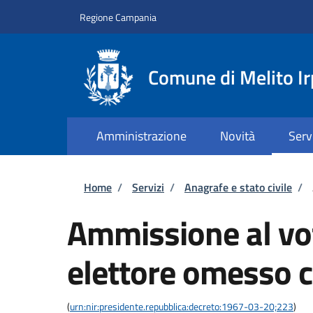
Salta al contenuto principale
Skip to footer content
Regione Campania
Comune di Melito Ir
Amministrazione
Novità
Serv
Briciole di pane
Home
/
Servizi
/
Anagrafe e stato civile
/
Ammissione al vot
elettore omesso c
(
urn:nir:presidente.repubblica:decreto:1967-03-20;223
)