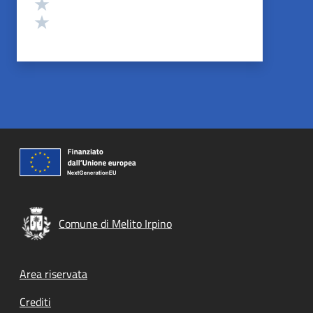
Valuta 2 stelle su 5
Valuta 1 stelle su 5
Comune di Melito Irpino
Footer menu
Area riservata
Crediti