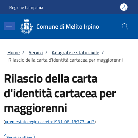
Salta al contenuto principale
Skip to footer content
Regione Campania
Comune di Melito Irpino
Briciole di pane
Home
/
Servizi
/
Anagrafe e stato civile
/
Rilascio della carta d'identità cartacea per maggiorenni
Rilascio della carta
d'identità cartacea per
maggiorenni
(
urn:nir:stato:regio.decreto:1931-06-18;773~art3
)
Servizio attivo