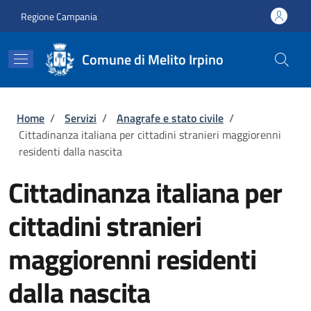
Salta al contenuto principale
Skip to footer content
Regione Campania
Comune di Melito Irpino
Briciole di pane
Home
/
Servizi
/
Anagrafe e stato civile
/
Cittadinanza italiana per cittadini stranieri maggiorenni
residenti dalla nascita
Cittadinanza italiana per
cittadini stranieri
maggiorenni residenti
dalla nascita