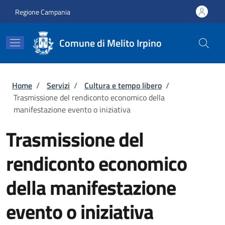
Salta al contenuto principale
Skip to footer content
Regione Campania
Comune di Melito Irpino
Briciole di pane
Home
/
Servizi
/
Cultura e tempo libero
/
Trasmissione del rendiconto economico della
manifestazione evento o iniziativa
Trasmissione del
rendiconto economico
della manifestazione
evento o iniziativa