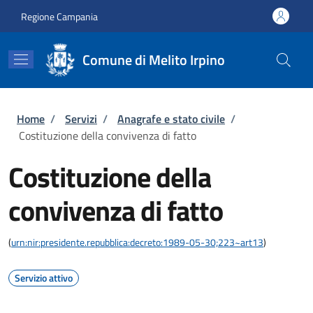
Salta al contenuto principale
Skip to footer content
Regione Campania
Comune di Melito Irpino
Briciole di pane
Home
/
Servizi
/
Anagrafe e stato civile
/
Costituzione della convivenza di fatto
Costituzione della
convivenza di fatto
(
urn:nir:presidente.repubblica:decreto:1989-05-30;223~art13
)
Servizio attivo