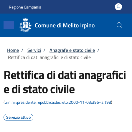
Salta al contenuto principale
Skip to footer content
Regione Campania
Comune di Melito Irpino
Briciole di pane
Home
/
Servizi
/
Anagrafe e stato civile
/
Rettifica di dati anagrafici e di stato civile
Rettifica di dati anagrafici
e di stato civile
(
urn:nir:presidente.repubblica:decreto:2000-11-03;396~art98
)
Servizio attivo