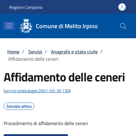
Salta al contenuto principale
Skip to footer content
Regione Campania
Comune di Melito Irpino
Briciole di pane
Home
/
Servizi
/
Anagrafe e stato civile
/
Affidamento delle ceneri
Affidamento delle ceneri
(
urn:nir:stato:legge:2001-03-30;130
)
Servizio attivo
Procedimento di affidamento delle ceneri