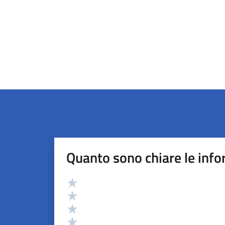
Quanto sono chiare le info
Valutazione
Valuta 5 stelle su 5
Valuta 4 stelle su 5
Valuta 3 stelle su 5
Valuta 2 stelle su 5