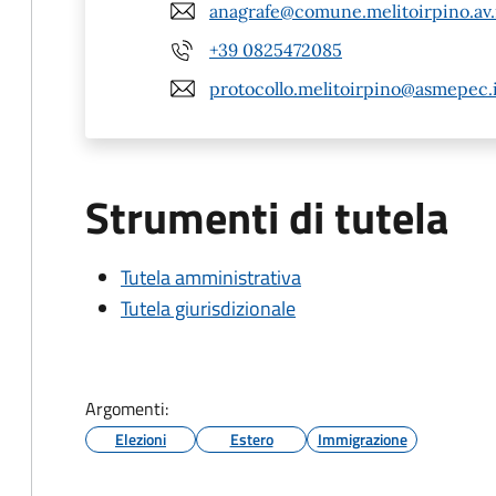
anagrafe@comune.melitoirpino.av.
+39 0825472085
protocollo.melitoirpino@asmepec.
Strumenti di tutela
Tutela amministrativa
Tutela giurisdizionale
Argomenti:
Elezioni
Estero
Immigrazione