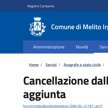
Salta al contenuto principale
Skip to footer content
Regione Campania
Comune di Melito Ir
Amministrazione
Novità
Serv
Briciole di pane
Home
/
Servizi
/
Anagrafe e stato civile
/
Cancellazione dall
aggiunta
(
urn:nir:stato:decreto.legislativo:1996-04-12;197~art1
)