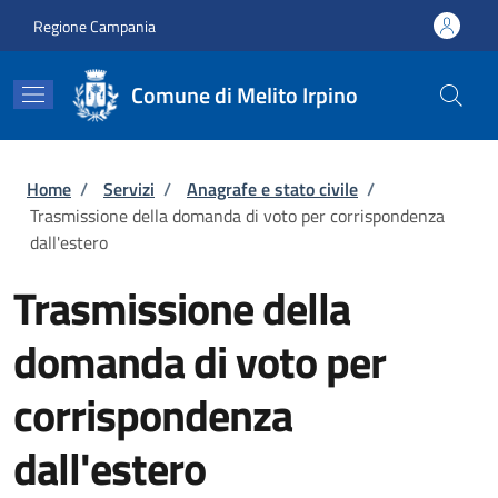
Salta al contenuto principale
Skip to footer content
Regione Campania
Comune di Melito Irpino
Briciole di pane
Home
/
Servizi
/
Anagrafe e stato civile
/
Trasmissione della domanda di voto per corrispondenza
dall'estero
Trasmissione della
domanda di voto per
corrispondenza
dall'estero