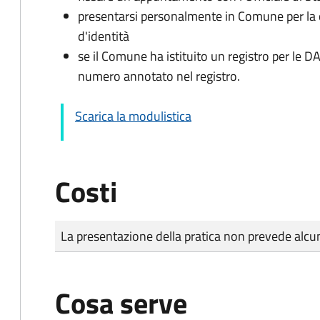
presentarsi personalmente in Comune per l
d'identità
se il Comune ha istituito un registro per le 
numero annotato nel registro.
Scarica la modulistica
Costi
Tipo di pagamento
Importo
La presentazione della pratica non prevede al
Cosa serve