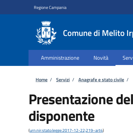
Salta al contenuto principale
Skip to footer content
Regione Campania
Comune di Melito Ir
Amministrazione
Novità
Serv
Briciole di pane
Home
/
Servizi
/
Anagrafe e stato civile
/
Presentazione del
disponente
(
urn:nir:stato:legge:2017-12-22;219~art4
)