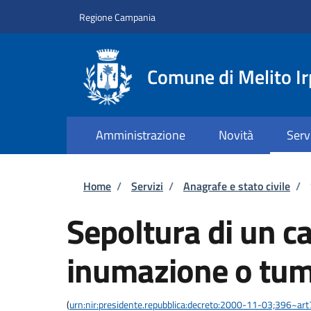
Salta al contenuto principale
Skip to footer content
Regione Campania
Comune di Melito Ir
Amministrazione
Novità
Serv
Briciole di pane
Home
/
Servizi
/
Anagrafe e stato civile
/
Sepoltura di un c
inumazione o tum
(
urn:nir:presidente.repubblica:decreto:2000-11-03;396~ar