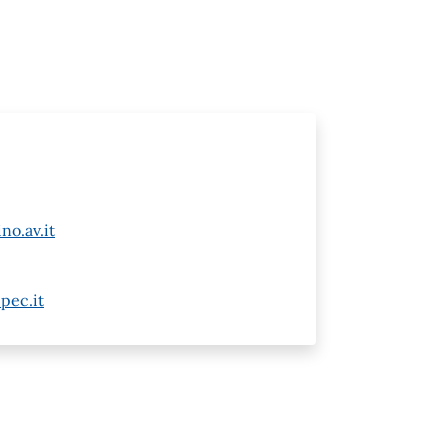
no.av.it
pec.it