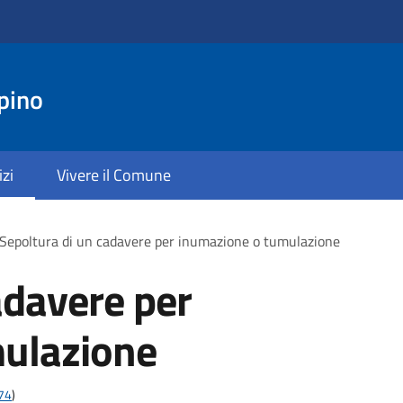
pino
izi
Vivere il Comune
Sepoltura di un cadavere per inumazione o tumulazione
adavere per
ulazione
t74
)