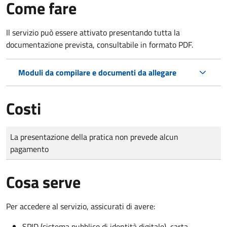
Come fare
Il servizio può essere attivato presentando tutta la
documentazione prevista, consultabile in formato PDF.
Moduli da compilare e documenti da allegare
Costi
Tipo di pagamento
Importo
La presentazione della pratica non prevede alcun
pagamento
Cosa serve
Per accedere al servizio, assicurati di avere:
SPID (sistema pubblico di identità digitale), carta