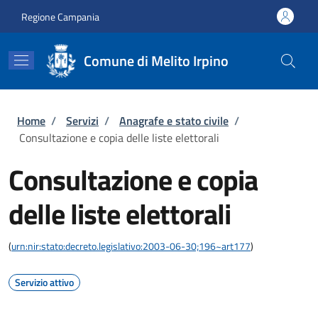
Salta al contenuto principale
Skip to footer content
Regione Campania
Comune di Melito Irpino
Briciole di pane
Home
/
Servizi
/
Anagrafe e stato civile
/
Consultazione e copia delle liste elettorali
Consultazione e copia
delle liste elettorali
(
urn:nir:stato:decreto.legislativo:2003-06-30;196~art177
)
Servizio attivo