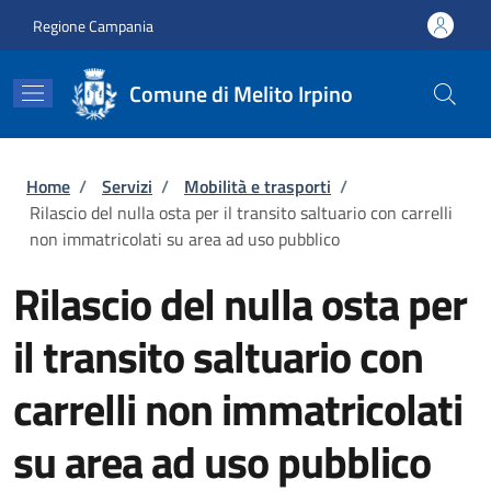
Salta al contenuto principale
Skip to footer content
Regione Campania
Comune di Melito Irpino
Briciole di pane
Home
/
Servizi
/
Mobilità e trasporti
/
Rilascio del nulla osta per il transito saltuario con carrelli
non immatricolati su area ad uso pubblico
Rilascio del nulla osta per
il transito saltuario con
carrelli non immatricolati
su area ad uso pubblico