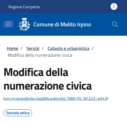
Salta al contenuto principale
Skip to footer content
Regione Campania
Comune di Melito Irpino
Briciole di pane
Home
/
Servizi
/
Catasto e urbanistica
/
Modifica della numerazione civica
Modifica della
numerazione civica
(
urn:nir:presidente.repubblica:decreto:1989-05-30;223~art43
)
Servizio attivo