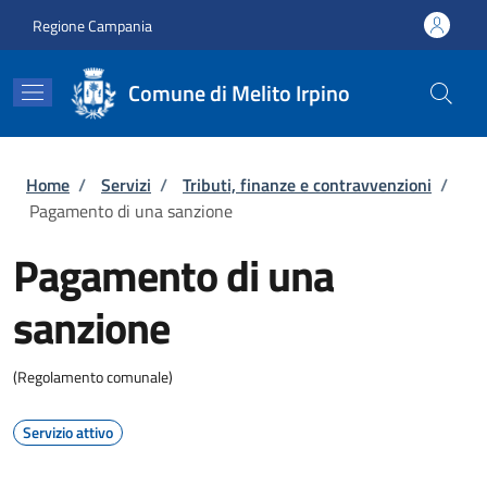
Salta al contenuto principale
Skip to footer content
Regione Campania
Comune di Melito Irpino
Briciole di pane
Home
/
Servizi
/
Tributi, finanze e contravvenzioni
/
Pagamento di una sanzione
Pagamento di una
sanzione
(Regolamento comunale)
Servizio attivo