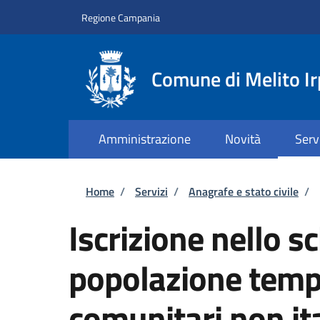
Salta al contenuto principale
Skip to footer content
Regione Campania
Comune di Melito Ir
Amministrazione
Novità
Serv
Briciole di pane
Home
/
Servizi
/
Anagrafe e stato civile
/
Iscrizione nello s
popolazione tempo
comunitari non ita