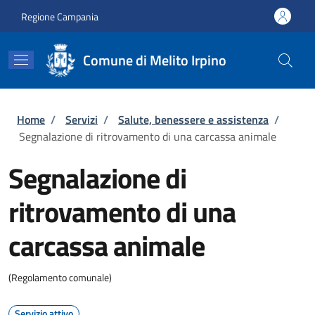
Salta al contenuto principale
Skip to footer content
Regione Campania
Comune di Melito Irpino
Briciole di pane
Home
/
Servizi
/
Salute, benessere e assistenza
/
Segnalazione di ritrovamento di una carcassa animale
Segnalazione di
ritrovamento di una
carcassa animale
(Regolamento comunale)
Servizio attivo