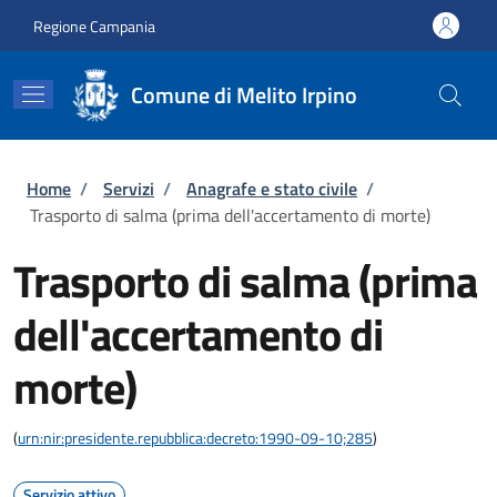
Salta al contenuto principale
Skip to footer content
Regione Campania
Comune di Melito Irpino
Briciole di pane
Home
/
Servizi
/
Anagrafe e stato civile
/
Trasporto di salma (prima dell'accertamento di morte)
Trasporto di salma (prima
dell'accertamento di
morte)
(
urn:nir:presidente.repubblica:decreto:1990-09-10;285
)
Servizio attivo