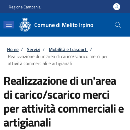
Salta al contenuto principale
Skip to footer content
Regione Campania
Comune di Melito Irpino
Briciole di pane
Home
/
Servizi
/
Mobilità e trasporti
/
Realizzazione di un'area di carico/scarico merci per
attività commerciali e artigianali
Realizzazione di un'area
di carico/scarico merci
per attività commerciali e
artigianali